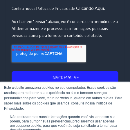
Confira nossa Política de Privacidade
Clicando Aqui.
Ao clicar em "enviar" abaixo, você concorda em permitir que a
Allidem armazene e processe as informações pessoais
enviadas acima para fornecer o conteúdo solicitado.
Este website armazena cookies no seu computador. Esses cookies são
usados ​​para melhorar sua experiência no site e fornecer serviços
personalizados para você, tanto no website, quanto em outras mídias. Para
Copyright © 2023 - Allídem - Todos os direitos reservados.
saber mais sobre os cookies que usamos, consulte nossa Política de
Privacidade.
Políticas de Privacidade |
Políticas de Cookies
Mapa do Blog
Não rastrearemos suas informações quando você visitar nosso site,
porém, para cumprir suas preferências, precisaremos usar apenas
um pequeno cookie, para que você não seja solicitado a tomar essa
decisão novamente.