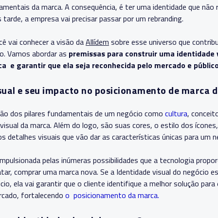
amentais da marca. A consequência, é ter uma identidade que não 
 tarde, a empresa vai precisar passar por um rebranding.
ê vai conhecer a visão da
Allídem
sobre esse universo que contrib
io. Vamos abordar as
premissas para construir uma identidade v
ca e garantir que ela seja reconhecida pelo mercado e público
isual e seu impacto no posicionamento de marca 
dução dos pilares fundamentais de um negócio como
cultura
, conceit
visual da marca. Além do logo, são suas cores, o estilo dos ícones,
s detalhes visuais que vão dar as características únicas para um n
pulsionada pelas inúmeras possibilidades que a tecnologia proporcion
tratar, comprar uma marca nova.
Se a Identidade visual do negócio e
cio, ela vai garantir que o cliente identifique a melhor solução par
rcado, fortalecendo
o posicionamento da marca.