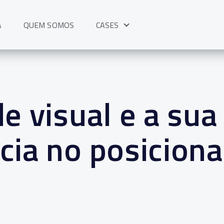
A
QUEM SOMOS
CASES
Show submenu for CASES
e visual e a sua
cia no posicion
a