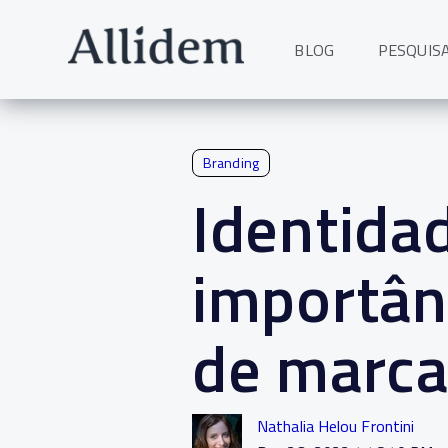
BLOG
PESQUIS
Branding
Identidad
importân
de marc
Nathalia Helou Frontini