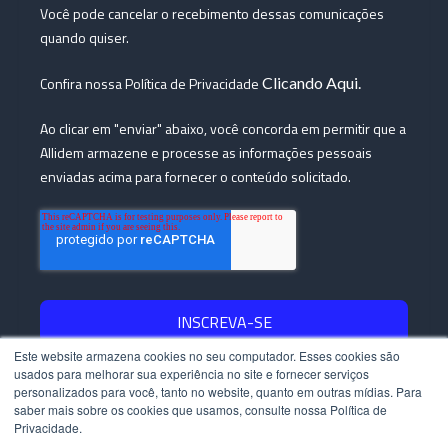
Você pode cancelar o recebimento dessas comunicações
quando quiser.
Confira nossa Política de Privacidade
Clicando Aqui.
Ao clicar em "enviar" abaixo, você concorda em permitir que a
Allidem armazene e processe as informações pessoais
enviadas acima para fornecer o conteúdo solicitado.
Este website armazena cookies no seu computador. Esses cookies são
usados ​​para melhorar sua experiência no site e fornecer serviços
personalizados para você, tanto no website, quanto em outras mídias. Para
Copyright © 2023 - Allídem - Todos os direitos reservados.
saber mais sobre os cookies que usamos, consulte nossa Política de
Privacidade.
Políticas de Privacidade |
Políticas de Cookies