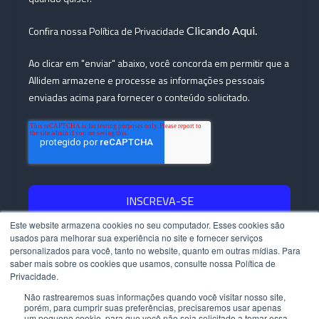
Confira nossa Política de Privacidade
Clicando Aqui.
Ao clicar em "enviar" abaixo, você concorda em permitir que a
Allidem armazene e processe as informações pessoais
enviadas acima para fornecer o conteúdo solicitado.
Este website armazena cookies no seu computador. Esses cookies são
usados ​​para melhorar sua experiência no site e fornecer serviços
personalizados para você, tanto no website, quanto em outras mídias. Para
Copyright © 2023 - Allídem - Todos os direitos reservados.
saber mais sobre os cookies que usamos, consulte nossa Política de
Privacidade.
Políticas de Privacidade |
Políticas de Cookies
Mapa do Blog
Não rastrearemos suas informações quando você visitar nosso site,
porém, para cumprir suas preferências, precisaremos usar apenas
um pequeno cookie, para que você não seja solicitado a tomar essa