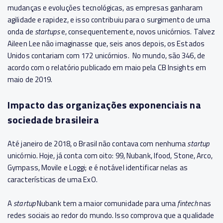
mudanças e evoluções tecnológicas, as empresas ganharam
agilidade e rapidez, e isso contribuiu para o surgimento de uma
onda de
startups
e, consequentemente, novos unicórnios. Talvez
Aileen Lee não imaginasse que, seis anos depois, os Estados
Unidos contariam com 172 unicórnios. No mundo, são 346, de
acordo com o relatório publicado em maio pela CB Insights em
maio de 2019.
Impacto das organizações exponenciais na
sociedade brasileira
Até janeiro de 2018, o Brasil não contava com nenhuma
startup
unicórnio. Hoje, já conta com oito: 99, Nubank, Ifood, Stone, Arco,
Gympass, Movile e Loggi; e é notável identificar nelas as
características de uma ExO.
A
startup
Nubank tem a maior comunidade para uma
fintech
nas
redes sociais ao redor do mundo. Isso comprova que a qualidade