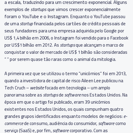
a escala, traduzindo para um crescimento exponencial. Alguns
exemplos de
startups
que vimos crescer exponencialmente
foram o YouTube e o Instagram.
Enquanto o YouTube passou
de uma
startup
financiada pelos cartões de crédito pessoais de
seus fundadores para uma empresa adquirida pelo Google por
US$ 1,4 bilhão em 2006, o Instagram foi vendido para o Facebook
por US$1 bilhão em 2012. As
startups
que alcançam o marco de
conquistar o valor de mercado de US$ 1 bilhão são consideradas
“ ” por serem quase tão raras como o animal da mitologia.
A primeira vez que se utilizou o termo “unicórnios” foi em 2013,
quando a investidora de capital de risco Aileen Lee publicou na
Tech Cruch –
website
focado em tecnologia – um amplo
panorama sobre as
startups
de
software
nos Estados Unidos. Na
época em que o artigo foi publicado, eram 39 unicórnios
existentes nos Estados Unidos, os quais compunham quatro
grandes grupos identificados enquanto modelos de negócios:
e-
commerce
de consumo, audiência do consumidor,
software
como
serviço (SaaS) e, por fim,
software
corporativo. Com as