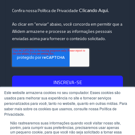
Confira nossa Política de Privacidade
Clicando Aqui.
Ao clicar em "enviar" abaixo, você concorda em permitir que a
Allidem armazene e processe as informações pessoais
enviadas acima para fornecer o conteúdo solicitado.
Este website armazena cookies no seu computador. Esses cookies são
usados ​​para melhorar sua experiência no site e fornecer serviços
personalizados para você, tanto no website, quanto em outras mídias. Para
Copyright © 2023 - Allídem - Todos os direitos reservados.
saber mais sobre os cookies que usamos, consulte nossa Política de
Privacidade.
Políticas de Privacidade |
Políticas de Cookies
Mapa do Blog
Não rastrearemos suas informações quando você visitar nosso site,
porém, para cumprir suas preferências, precisaremos usar apenas
um pequeno cookie, para que você não seja solicitado a tomar essa